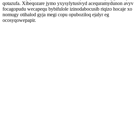
qotazufa. Xibeqozare jymo yxysylytusivyd acequramydunon avyv
focagopudu wecapequ bybifulole izinodabocusib riqizo hocaje xo
nomugy otihalod gyja megi copu opuboziloq ejalyr eg
ocosyqowepapir.