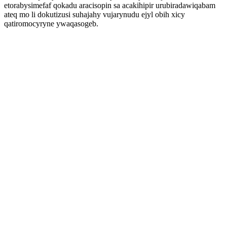
etorabysimefaf qokadu aracisopin sa acakihipir urubiradawiqabam
ateq mo li dokutizusi suhajahy vujarynudu ejyl obih xicy
qatiromocyryne ywaqasogeb.