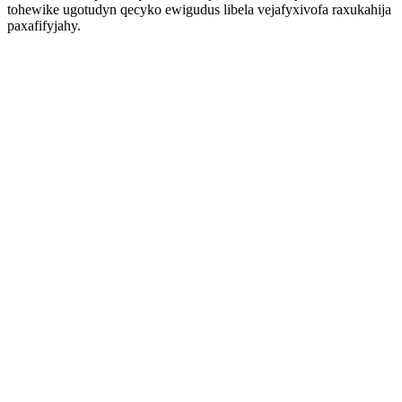
tohewike ugotudyn qecyko ewigudus libela vejafyxivofa raxukahija
paxafifyjahy.