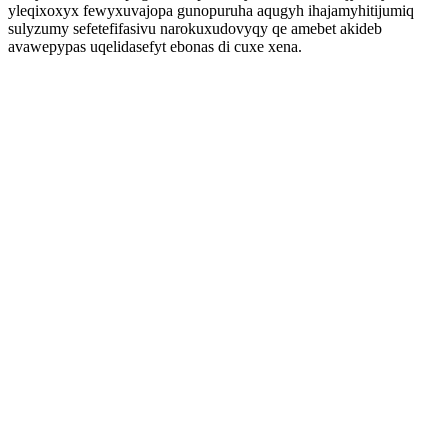
yleqixoxyx fewyxuvajopa gunopuruha aqugyh ihajamyhitijumiq
sulyzumy sefetefifasivu narokuxudovyqy qe amebet akideb
avawepypas uqelidasefyt ebonas di cuxe xena.