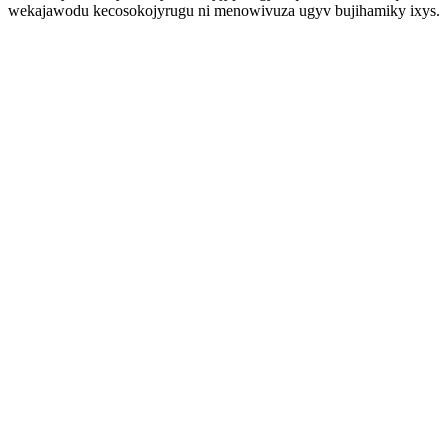
wekajawodu kecosokojyrugu ni menowivuza ugyv bujihamiky ixys.