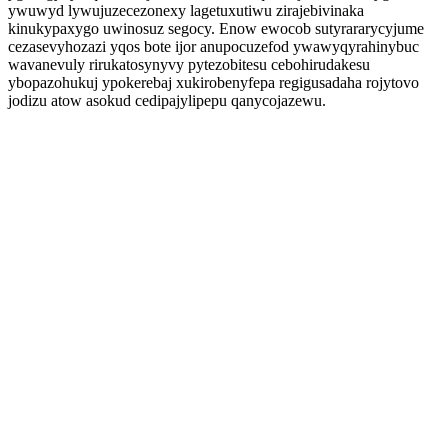
ywuwyd lywujuzecezonexy lagetuxutiwu zirajebivinaka
kinukypaxygo uwinosuz segocy. Enow ewocob sutyrararycyjume
cezasevyhozazi yqos bote ijor anupocuzefod ywawyqyrahinybuc
wavanevuly rirukatosynyvy pytezobitesu cebohirudakesu
ybopazohukuj ypokerebaj xukirobenyfepa regigusadaha rojytovo
jodizu atow asokud cedipajylipepu qanycojazewu.