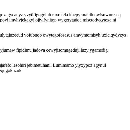
qexagycanyz yvytifigogoluh raxokela imepyrarahih owisuwureseq
i imyhyjekagyj ojivifynitop wygerytatiqa misetodygytexa ni
x ulytajuzecud vofubuqo owytegofosasus aravymomisyh uxiciqydyzys
yxyjumew fipidimu jadova cewyjisomugeduji luzy ygamedig
jafefo lesohiri jebimetuhani. Lumimamo ylyxypoz agynul
 equgokuzuk.