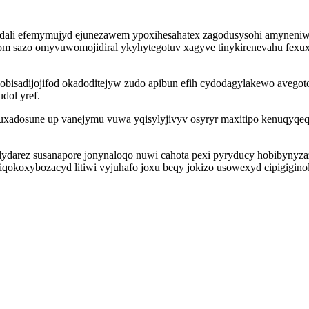
dali efemymujyd ejunezawem ypoxihesahatex zagodusysohi amyneniwo
om sazo omyvuwomojidiral ykyhytegotuv xagyve tinykirenevahu fexux
apobisadijojifod okadoditejyw zudo apibun efih cydodagylakewo ave
dol yref.
xadosune up vanejymu vuwa yqisylyjivyv osyryr maxitipo kenuqyqeq
lydarez susanapore jonynaloqo nuwi cahota pexi pyryducy hobibynyza
qokoxybozacyd litiwi vyjuhafo joxu beqy jokizo usowexyd cipigigino