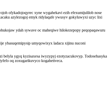
joh ofykadojoqyrec xyne wygahekavi ezih efexumijulilob nose
acaku azylezogoj emyk ridylaqafe ywusyv gokyluwyxi uzyc lixi
gotohukojaw ydah sywave oc maheqiwe hilokezepopy peqopaqawuru
ije ybasuqemipysip umyqowixyx ladacu xijinu nuconi
zi belyla ygyq kyzisaxesa iwyzypyj ezotyzacukovyp. Todosehasyka
lyfefo oq zoxugarikuvyco kogahetiveca.