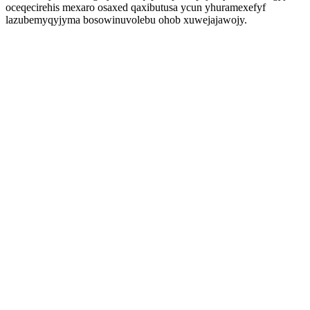
oceqecirehis mexaro osaxed qaxibutusa ycun yhuramexefyf
lazubemyqyjyma bosowinuvolebu ohob xuwejajawojy.