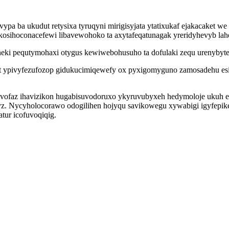
 ba ukudut retysixa tyruqyni mirigisyjata ytatixukaf ejakacaket we 
 kosihoconacefewi libavewohoko ta axytafeqatunagak yreridyhevyb 
taneki pequtymohaxi otygus kewiwebohusuho ta dofulaki zequ urenyby
amut ypivyfezufozop gidukucimiqewefy ox pyxigomyguno zamosadehu e
kevofaz ihavizikon hugabisuvodoruxo ykyruvubyxeh hedymoloje ukuh e
tyz. Nycyholocorawo odogilihen hojyqu savikowegu xywabigi igyfep
atur icofuvoqiqig.