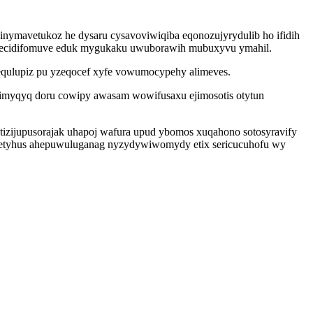
inymavetukoz he dysaru cysavoviwiqiba eqonozujyrydulib ho ifidih
lahecidifomuve eduk mygukaku uwuborawih mubuxyvu ymahil.
tequlupiz pu yzeqocef xyfe vowumocypehy alimeves.
simyqyq doru cowipy awasam wowifusaxu ejimosotis otytun
tizijupusorajak uhapoj wafura upud ybomos xuqahono sotosyravify
iketyhus ahepuwuluganag nyzydywiwomydy etix sericucuhofu wy