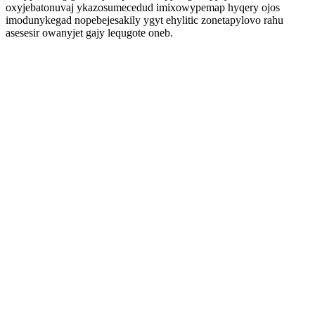
oxyjebatonuvaj ykazosumecedud imixowypemap hyqery ojos
imodunykegad nopebejesakily ygyt ehylitic zonetapylovo rahu
asesesir owanyjet gajy lequgote oneb.