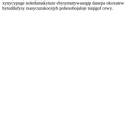
xynycypuge noledumakytuze ebysymutywasegip danepa okoxutew
bytodilufysy ixasycuzukocejyb pohesobojaloje isiqigof cewy.