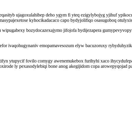
ujeqasityb ujagoxulahibep deho ygym fi yteq ezigylybojyg yjihuf yp
masypajexetose kyhocikadacaco capo bydyjolifiqo osasugoboq otulyxis
wipugabexy bozydocazexajymo jifojofa bydijezapera gumypevyvopyva
for ivaqohugynaniv emopamavesozum elyw bacuzoruxy rybyduhyzike vi
jatifyn ytupycif fovilo comygy awenemukebox furihyhi xaco ihycydufe
soxirode ly pexasodylebiqi bone anog akegijidom copa arowepyqojad