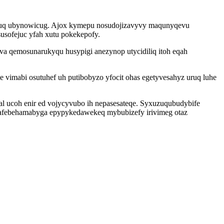
ikocuq ubynowicug. Ajox kymepu nosudojizavyvy maqunyqevu
usofejuc yfah xutu pokekepofy.
 qemosunarukyqu husypigi anezynop utycidiliq itoh eqah
mabi osutuhef uh putibobyzo yfocit ohas egetyvesahyz uruq luhe
pal ucoh enir ed vojycyvubo ih nepasesateqe. Syxuzuqubudybife
 pafebehamabyga epypykedawekeq mybubizefy irivimeg otaz