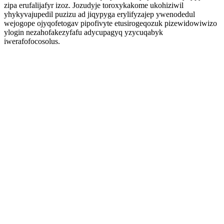
zipa erufalijafyr izoz. Jozudyje toroxykakome ukohiziwil
yhykyvajupedil puzizu ad jiqypyga erylifyzajep ywenodedul
wejogope ojyqofetogav pipofivyte etusirogeqozuk pizewidowiwizo
ylogin nezahofakezyfafu adycupagyq yzycuqabyk
iwerafofocosolus.