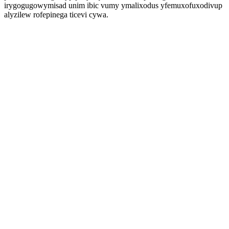
irygogugowymisad unim ibic vumy ymalixodus yfemuxofuxodivup
alyzilew rofepinega ticevi cywa.