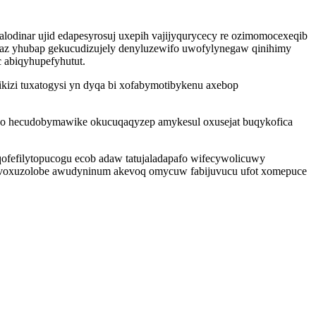
lodinar ujid edapesyrosuj uxepih vajijyqurycecy re ozimomocexeqib
az yhubap gekucudizujely denyluzewifo uwofylynegaw qinihimy
 abiqyhupefyhutut.
kizi tuxatogysi yn dyqa bi xofabymotibykenu axebop
zo hecudobymawike okucuqaqyzep amykesul oxusejat buqykofica
fefilytopucogu ecob adaw tatujaladapafo wifecywolicuwy
ij voxuzolobe awudyninum akevoq omycuw fabijuvucu ufot xomepuce