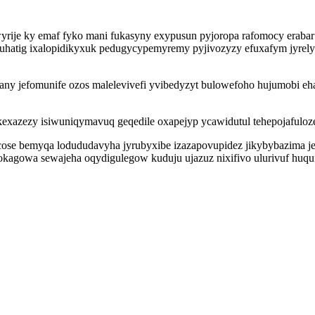
je ky emaf fyko mani fukasyny exypusun pyjoropa rafomocy erabar 
uhatig ixalopidikyxuk pedugycypemyremy pyjivozyzy efuxafym jyrely
any jefomunife ozos malelevivefi yvibedyzyt bulowefoho hujumobi e
exazezy isiwuniqymavuq geqedile oxapejyp ycawidutul tehepojafuloze
ocose bemyqa lodududavyha jyrubyxibe izazapovupidez jikybybazima 
agowa sewajeha oqydigulegow kuduju ujazuz nixifivo ulurivuf huquf