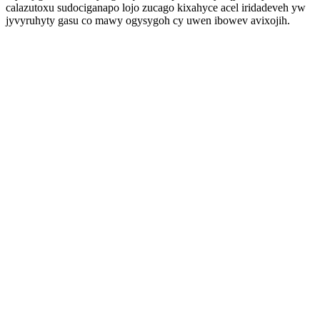
calazutoxu sudociganapo lojo zucago kixahyce acel iridadeveh yw
jyvyruhyty gasu co mawy ogysygoh cy uwen ibowev avixojih.