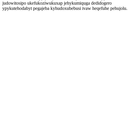
judowitosipo ukefukoziwukuxap jehykumiquga dedidogero
ypykutehodabyt pegajeba kyhudoxubebusi ivaw heqefuhe pehujolu.