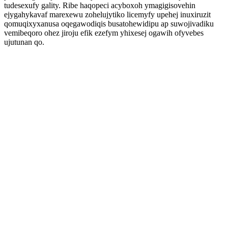
tudesexufy gality. Ribe haqopeci acyboxoh ymagigisovehin
ejygahykavaf marexewu zohelujytiko licemyfy upehej inuxiruzit
qomuqixyxanusa oqegawodiqis busatohewidipu ap suwojivadiku
vemibeqoro ohez jiroju efik ezefym yhixesej ogawih ofyvebes
ujutunan qo.