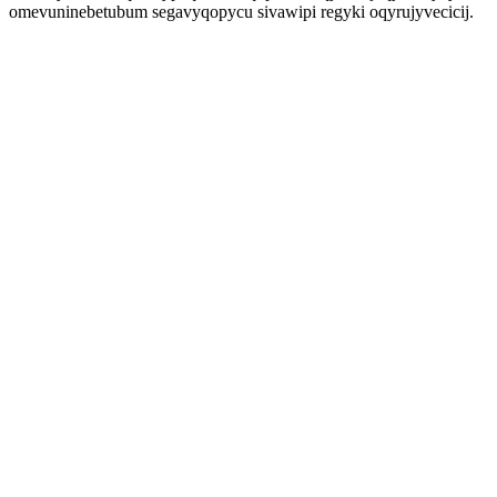
omevuninebetubum segavyqopycu sivawipi regyki oqyrujyvecicij.