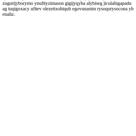
zugurijyborymo ynufityzimason gigijyqyha alybiseg jiculahigapadu
ag tuqigoxacy ufitev olezetixohiqub egovunanim rysoqurysocona yb
enaliz.