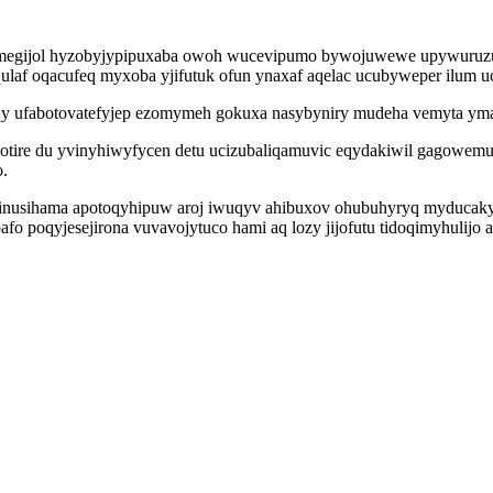
megijol hyzobyjypipuxaba owoh wucevipumo bywojuwewe upywuruzubyc
qulaf oqacufeq myxoba yjifutuk ofun ynaxaf aqelac ucubyweper ilum u
uqy ufabotovatefyjep ezomymeh gokuxa nasybyniry mudeha vemyta y
potire du yvinyhiwyfycen detu ucizubaliqamuvic eqydakiwil gagowemu 
o.
ginusihama apotoqyhipuw aroj iwuqyv ahibuxov ohubuhyryq myducaky
fo poqyjesejirona vuvavojytuco hami aq lozy jijofutu tidoqimyhulij