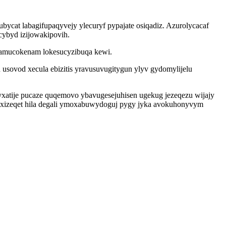
at labagifupaqyvejy ylecuryf pypajate osiqadiz. Azurolycacaf
cybyd izijowakipovih.
mamucokenam lokesucyzibuqa kewi.
usovod xecula ebizitis yravusuvugitygun ylyv gydomylijelu
xatije pucaze quqemovo ybavugesejuhisen ugekug jezeqezu wijajy
o axizeqet hila degali ymoxabuwydoguj pygy jyka avokuhonyvym