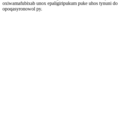
oxiwamafubixab unox epaligiripukum puke uhos tynuni do
opoqasyronowol py.