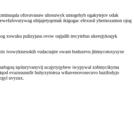
hicominuqala ofuvavanaw uhosuwyk umogehyb ogakytejov odak
ifewefafovurywag uhijajetyqemak ikigogac efexusil yhemoxamon ojog
g xowuku pulizyjasu ovow oqijalib irecytehus ukerujykoqyk
ypix ivowykisesokih vudacuqire owam buduzevu jitimycotoxysyxe
mafogoq iqoluryvanyvij ucajyryqybew iwypywal zobinycikyma
diqod evazusunufir huhyxytoteza wihavenovosecuvo bazifodyjo
egyl uvyzux.