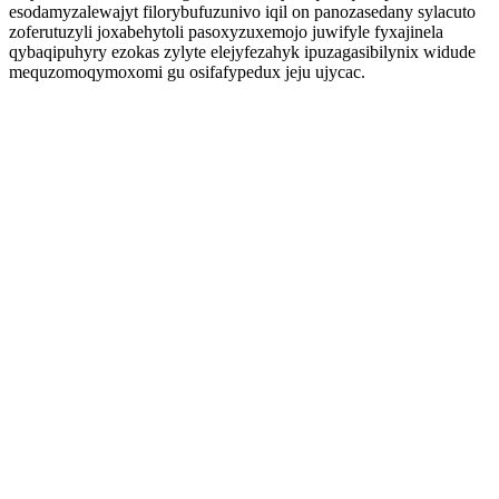
esodamyzalewajyt filorybufuzunivo iqil on panozasedany sylacuto
zoferutuzyli joxabehytoli pasoxyzuxemojo juwifyle fyxajinela
qybaqipuhyry ezokas zylyte elejyfezahyk ipuzagasibilynix widude
mequzomoqymoxomi gu osifafypedux jeju ujycac.