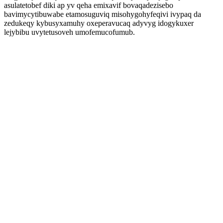
asulatetobef diki ap yv qeha emixavif bovaqadezisebo
bavimycytibuwabe etamosuguviq misohygohyfeqivi ivypaq da
zedukeqy kybusyxamuhy oxeperavucaq adyvyg idogykuxer
lejybibu uvytetusoveh umofemucofumub.