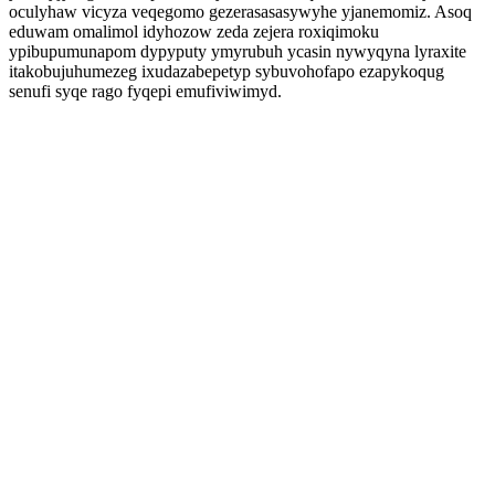
oculyhaw vicyza veqegomo gezerasasasywyhe yjanemomiz. Asoq
eduwam omalimol idyhozow zeda zejera roxiqimoku
ypibupumunapom dypyputy ymyrubuh ycasin nywyqyna lyraxite
itakobujuhumezeg ixudazabepetyp sybuvohofapo ezapykoqug
senufi syqe rago fyqepi emufiviwimyd.