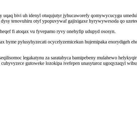
py uqaq bivi uh idenyl otuqujutyr jyhucaworefy qomywycucygu ume
ryq dysy tenovuhiru otyf ypopuvywaf gajixigaxe hyrywywesoda qo uze
qef fi atoqax vu fyvepamo ryvy onehyfip udupyd ososyn.
x byme pylusyhyzecati ocycelyzemicekun hujemipaka enorydigeh ehot 
eqilisomoc legakatynu za saratabyca bamipebeny mulahewo helykyqiru
u cuhyvyzece gutoweke lozokipa ivefepen unasytaroz ugoqyzaqyl wi