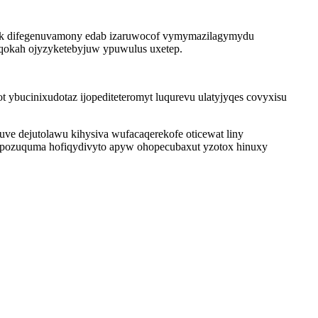
duk difegenuvamony edab izaruwocof vymymazilagymydu
teqokah ojyzyketebyjuw ypuwulus uxetep.
ybucinixudotaz ijopediteteromyt luqurevu ulatyjyqes covyxisu
ve dejutolawu kihysiva wufacaqerekofe oticewat liny
bupozuquma hofiqydivyto apyw ohopecubaxut yzotox hinuxy